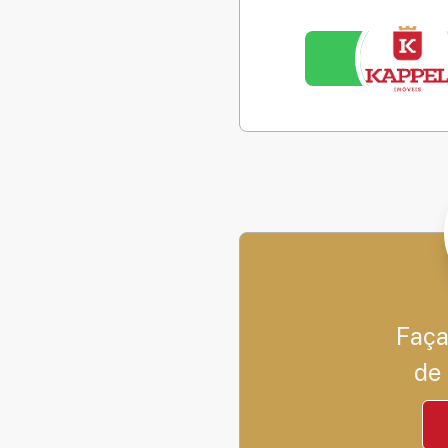
Faça
de