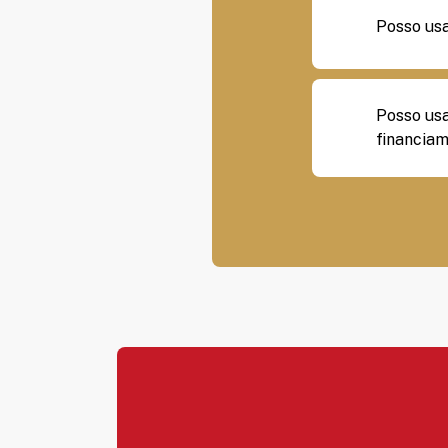
Posso us
Posso usa
financia