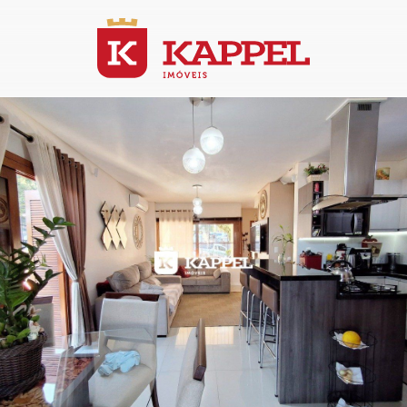
6
/
23