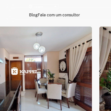
Blog
Fale com um consultor
arrow_back_ios_new