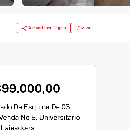
share
map
Compartilhar Página
Mapa
899.000,00
rado De Esquina De 03
Venda No B. Universitário-
Lajeado-rs