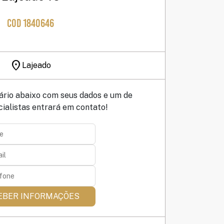
COD 1840646
location_on
Lajeado
ário abaixo com seus dados e um de
ialistas entrará em contato!
EBER INFORMAÇÕES