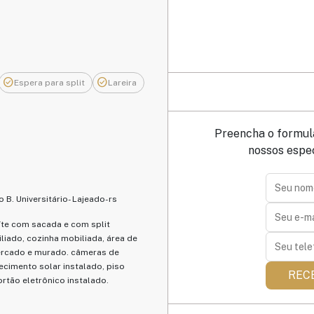
check_circle
check_circle
Espera para split
Lareira
Preencha o formul
nossos espec
B. Universitário- Lajeado-rs
te com sacada e com split
iliado, cozinha mobiliada, área de
cercado e murado. câmeras de
imento solar instalado, piso
REC
rtão eletrônico instalado.