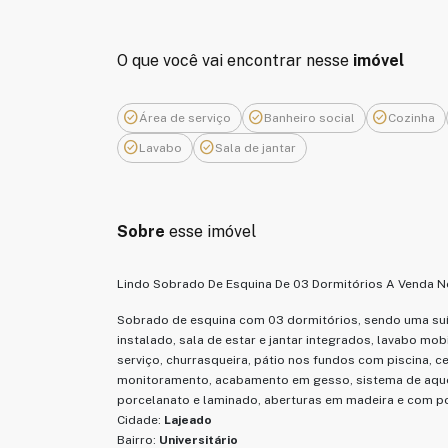
O que você vai encontrar nesse
imóvel
check_circle
check_circle
check_circle
Área de serviço
Banheiro social
Cozinha
check_circle
check_circle
Lavabo
Sala de jantar
Sobre
esse imóvel
Lindo Sobrado De Esquina De 03 Dormitórios A Venda No 
Sobrado de esquina com 03 dormitórios, sendo uma suí
instalado, sala de estar e jantar integrados, lavabo mob
serviço, churrasqueira, pátio nos fundos com piscina, 
monitoramento, acabamento em gesso, sistema de aquec
porcelanato e laminado, aberturas em madeira e com po
Cidade:
Lajeado
Bairro:
Universitário