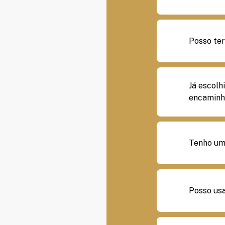
Posso te
Já escolh
encaminha
Tenho um 
Posso us