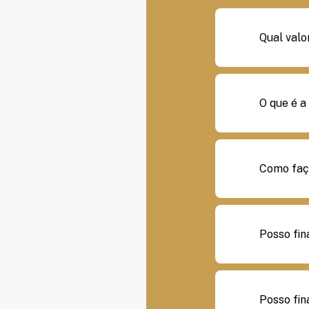
Qual valo
O que é a
Como faço
Posso fin
Posso fin