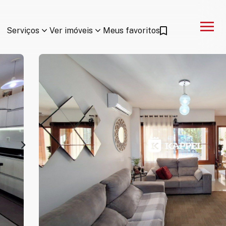
menu
keyboard_arrow_down
keyboard_arrow_down
Serviços
Ver imóveis
Meus favoritos
arrow_forward_ios